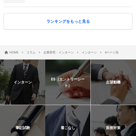
ランキングをもっと見る
›
›
›
›
HOME
コラム
企業研究・インターン
インターン
4ページ目
ES（エントリーシー
インターン
志望動機
ト）
筆記試験
着こなし
面接対策