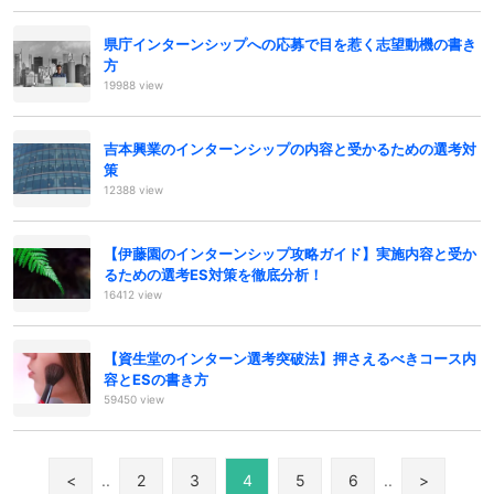
県庁インターンシップへの応募で目を惹く志望動機の書き
方
19988 view
吉本興業のインターンシップの内容と受かるための選考対
策
12388 view
【伊藤園のインターンシップ攻略ガイド】実施内容と受か
るための選考ES対策を徹底分析！
16412 view
【資生堂のインターン選考突破法】押さえるべきコース内
容とESの書き方
59450 view
<
..
2
3
4
5
6
..
>