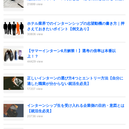
21899 view
ホテル業界でのインターンシップの志望動機の書き方｜押
さえておきたいポイント【例文あり】
30806 view
【サマーインターン6月解禁！】選考の倍率は本番以
上！？
44429 view
正しいインターンの選び方4つとエントリー方法【自分に
適した職業が分からない就活生必見】
17207 view
インターンシップ生を受け入れる企業側の目的・意図とは
【就活生必見】
20736 view