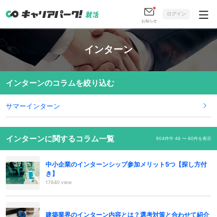
ログイン
お知らせ
インターン
インターンのコラムを絞り込む
サマーインターン
インターンに関するコラム一覧
904件中 46 〜 60件を表示
中小企業のインターンシップ参加メリット5つ【探し方付
き】
17640 view
建築業界のインターン内容とは？選考対策と合わせて紹介