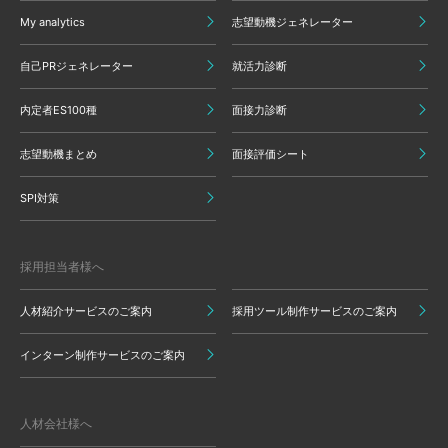
My analytics
志望動機ジェネレーター
自己PRジェネレーター
就活力診断
内定者ES100種
面接力診断
志望動機まとめ
面接評価シート
SPI対策
採用担当者様へ
人材紹介サービスのご案内
採用ツール制作サービスのご案内
インターン制作サービスのご案内
人材会社様へ