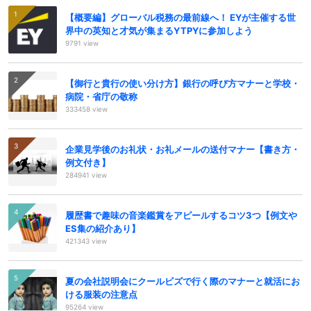
【概要編】グローバル税務の最前線へ！ EYが主催する世
界中の英知と才気が集まるYTPYに参加しよう
9791 view
【御行と貴行の使い分け方】銀行の呼び方マナーと学校・
病院・省庁の敬称
333458 view
企業見学後のお礼状・お礼メールの送付マナー【書き方・
例文付き】
284941 view
履歴書で趣味の音楽鑑賞をアピールするコツ3つ【例文や
ES集の紹介あり】
421343 view
夏の会社説明会にクールビズで行く際のマナーと就活にお
ける服装の注意点
95264 view