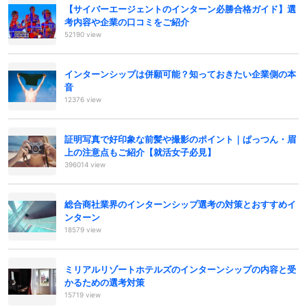
【サイバーエージェントのインターン必勝合格ガイド】選
考内容や企業の口コミをご紹介
52190 view
インターンシップは併願可能？知っておきたい企業側の本
音
12376 view
証明写真で好印象な前髪や撮影のポイント｜ぱっつん・眉
上の注意点もご紹介【就活女子必見】
396014 view
総合商社業界のインターンシップ選考の対策とおすすめイ
ンターン
18579 view
ミリアルリゾートホテルズのインターンシップの内容と受
かるための選考対策
15719 view