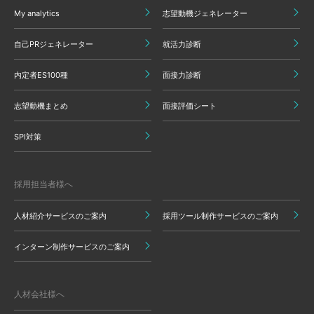
My analytics
志望動機ジェネレーター
自己PRジェネレーター
就活力診断
内定者ES100種
面接力診断
志望動機まとめ
面接評価シート
SPI対策
採用担当者様へ
人材紹介サービスのご案内
採用ツール制作サービスのご案内
インターン制作サービスのご案内
人材会社様へ