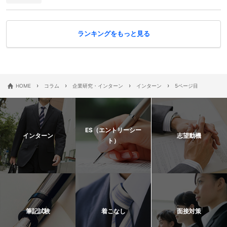
ランキングをもっと見る
›
›
›
›
HOME
コラム
企業研究・インターン
インターン
5ページ目
ES（エントリーシー
インターン
志望動機
ト）
筆記試験
着こなし
面接対策