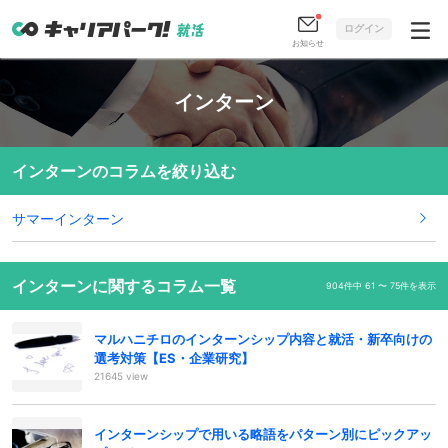
ログイン
お知らせ
インターン
インターンのコラムを絞り込む
サマーインターン
インターンに関するコラム一覧
904件中 61 〜 75件を表示
マルハニチロのインターンシップ内容と就活・新卒向けの
選考対策【ES・企業研究】
21645 view
インターンシップで用いる略語をパターン別にピックアッ