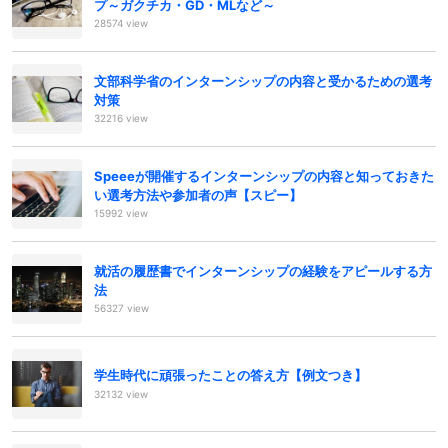
プ～ガクチカ・GD・MLなど～
28574 view
文部科学省のインターンシップの内容と受かるための選考
対策
32216 view
Speeeが開催するインターンシップの内容と知っておきた
い選考方法や参加者の声【スピー】
15992 view
就活の履歴書でインターンシップの経験をアピールする方
法
56327 view
学生時代に頑張ったことの答え方【例文つき】
32132 view