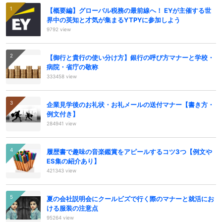
【概要編】グローバル税務の最前線へ！ EYが主催する世
界中の英知と才気が集まるYTPYに参加しよう
9792 view
【御行と貴行の使い分け方】銀行の呼び方マナーと学校・
病院・省庁の敬称
333458 view
企業見学後のお礼状・お礼メールの送付マナー【書き方・
例文付き】
284941 view
履歴書で趣味の音楽鑑賞をアピールするコツ3つ【例文や
ES集の紹介あり】
421343 view
夏の会社説明会にクールビズで行く際のマナーと就活にお
ける服装の注意点
95264 view