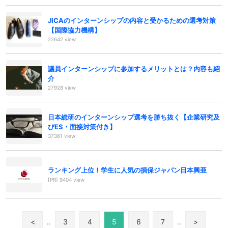
JICAのインターンシップの内容と受かるための選考対策
【国際協力機構】
22642 view
議員インターンシップに参加するメリットとは？内容も紹
介
27928 view
日本総研のインターンシップ選考を勝ち抜く【企業研究及
びES・面接対策付き】
37361 view
ランキング上位！学生に人気の損保ジャパン日本興亜
[PR] 9404 view
<
..
3
4
5
6
7
..
>