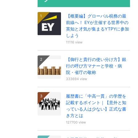
【概要編】グローバル税務の最
前線へ！ EYが主催する世界中の
英知と才気が集まるYTPYに参加
しよう
11116 view
【御行と貴行の使い分け方】銀
行の呼び方マナーと学校・病
院・省庁の敬称
333694 view
履歴書に「中高一貫」の学歴を
記載するポイント｜【意外と知
っている人は少ない】正式な書
き方とは
127700 view