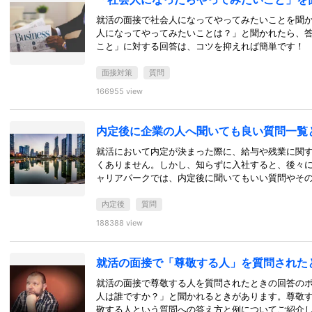
就活の面接で社会人になってやってみたいことを聞
人になってやってみたいことは？」と聞かれたら、
こと」に対する回答は、コツを抑えれば簡単です！
面接対策
質問
166955 view
内定後に企業の人へ聞いても良い質問一覧
就活において内定が決まった際に、給与や残業に関
くありません。しかし、知らずに入社すると、後々
ャリアパークでは、内定後に聞いてもいい質問やそ
内定後
質問
188388 view
就活の面接で「尊敬する人」を質問された
就活の面接で尊敬する人を質問されたときの回答の
人は誰ですか？」と聞かれるときがあります。尊敬
敬する人という質問への答え方と例についてご紹介