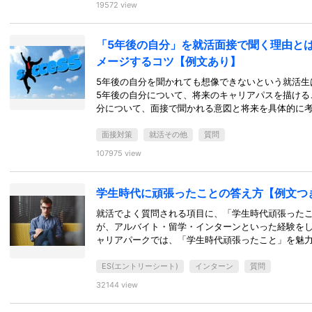
19572 view
「5年後の自分」を就活面接で聞く理由と
メージするコツ【例文あり】
5年後の自分を聞かれても想像できないという就活生
5年後の自分について、将来のキャリアパスを描ける
分について、面接で聞かれる意図と将来を具体的に
面接対策
就活その他
質問
107975 view
学生時代に頑張ったことの答え方【例文つ
就活でよく質問される項目に、「学生時代頑張った
が、アルバイト・留学・インターンといった経験を
ャリアパークでは、「学生時代頑張ったこと」を魅力
ES(エントリーシート)
インターン
質問
32144 view