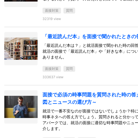
面接対策
質問
32319 view
「最近読んだ本」を面接で聞かれたときの
「最近読んだ本は？」と就活面接で聞かれた時の回
就活の面接で「最近読んだ本」や「好きな本」につ
ありません。
面接対策
質問
333637 view
面接で必須の時事問題を質問された時の答
図とニュースの選び方～
就活で一番不安なのが面接ではないでしょうか？特
時事ネタへの答え方でしょう。質問されると分かっ
アパークでは、就活の面接に適切な時事問題やニュ
介します。