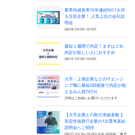
業界内成長率15年連続NO.1を誇
る注目企業！ 人気上位の会社説
明会
08/18 (14:00~15:50)
最短１週間で内定！まずは１社
内定が欲しい人におすすめ
08/12 (13:30~14:00)
大手・上場企業などのITエンジ
ニア職に最短2回面接で内定が狙
えるみん就TECH
日時はご自由にお選びいただけます
【大手企業との取引実績多数 】
安定性抜群IT企業の1次選考直結
説明会へご招待
08/27 (13:30~15:00) 中央･総武線 「亀戸