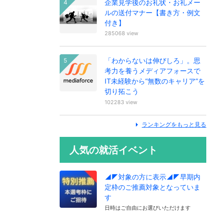
企業見学後のお礼状・お礼メー
ルの送付マナー【書き方・例文
付き】
285068 view
「わからないは伸びしろ」。思
考力を養うメディアフォースで
IT未経験から“無数のキャリア”を
切り拓こう
102283 view
ランキングをもっと見る
人気の就活イベント
◢◤対象の方に表示◢◤早期内
定枠のご推薦対象となっていま
す
日時はご自由にお選びいただけます