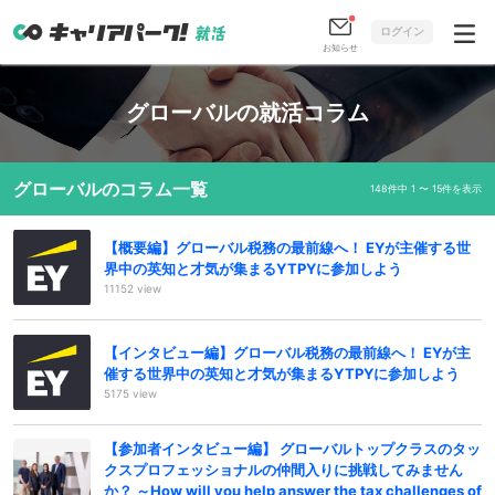
ログイン
お知らせ
グローバルの就活コラム
グローバルのコラム一覧
148件中 1 〜 15件を表示
【概要編】グローバル税務の最前線へ！ EYが主催する世
界中の英知と才気が集まるYTPYに参加しよう
11152 view
【インタビュー編】グローバル税務の最前線へ！ EYが主
催する世界中の英知と才気が集まるYTPYに参加しよう
5175 view
【参加者インタビュー編】 グローバルトップクラスのタッ
クスプロフェッショナルの仲間入りに挑戦してみません
か？ ～How will you help answer the tax challenges of