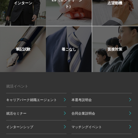
インターン
志望動機
ト）
筆記試験
着こなし
面接対策
就活イベント
キャリアパーク就職エージェント
本選考説明会
就活セミナー
合同企業説明会
インターンシップ
マッチングイベント