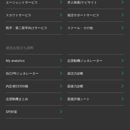
エージェントサービス
求人検索/ナビサイト
スカウトサービス
就活サポートサービス
既卒・第二新卒向けサービス
スクール・その他
就活お役立ち資料
My analytics
志望動機ジェネレーター
自己PRジェネレーター
就活力診断
内定者ES100種
面接力診断
志望動機まとめ
面接評価シート
SPI対策