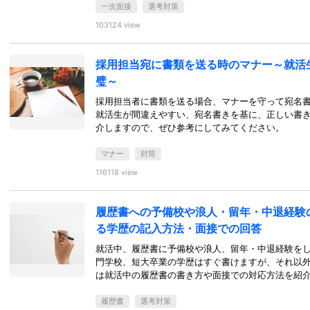
一次面接
選考対策
103124 view
採用担当宛に書類を送る時のマナー～就活
璧～
採用担当者に書類を送る場合、マナーを守って宛名
就活生が間違えやすい、宛名書きを基に、正しい書
介しますので、ぜひ参考にしてみてください。
マナー
封筒
116118 view
履歴書への予備校や浪人・留年・中退経験
る学歴の記入方法・面接での回答
就活中、履歴書に予備校や浪人、留年・中退経験を
門学校、短大卒業の学歴はすぐ書けますが、それ以
は就活中の履歴書の書き方や面接での対応方法を紹
履歴書
選考対策