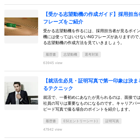
【受かる志望動機の作成ガイド】採用担当
フレーズをご紹介
受かる志望動機を作るには、採用担当者が見るポイ
機には使ってはいけないNGフレーズがありますので
る志望動機の作成方法を見ていきましょう。
履歴書
志望動機
選考対策
63945 view
【就活生必見・証明写真で第一印象は決ま
るテクニック
就活で、一番初めにあなたが見られるのは、面接で
社員の写りは重要なものになるのです。キャリアパー
ピード写真で撮る場合のポイントを紹介します。
履歴書
ES(エントリーシート)
証明写真
47942 view