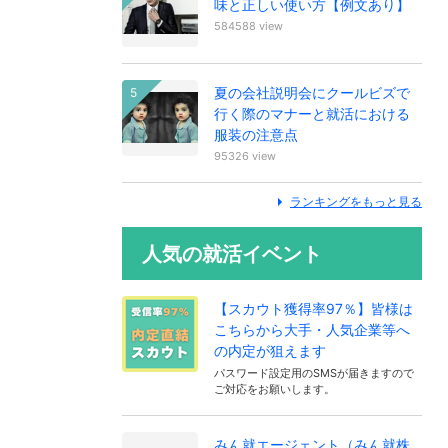
味と正しい使い方【例文あり】
584588 view
夏の会社説明会にクールビズで
行く際のマナーと就活における
服装の注意点
95326 view
ランキングをもっと見る
人気の就活イベント
【スカウト獲得率97％】皆様は
こちらから大手・人気企業等へ
の内定が狙えます
パスワード設定用のSMSが届きますので
ご対応をお願いします。
みん就エージェント（みん就株