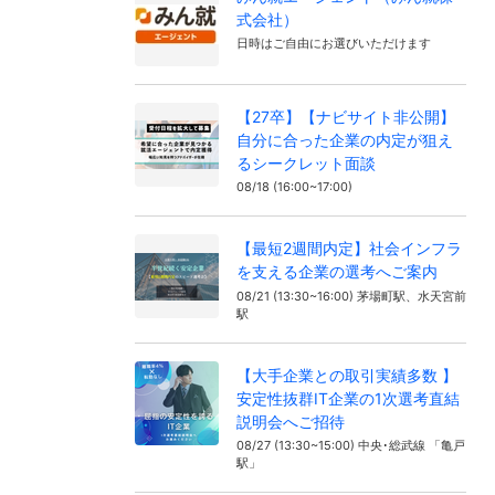
式会社）
日時はご自由にお選びいただけます
【27卒】【ナビサイト非公開】
自分に合った企業の内定が狙え
るシークレット面談
08/18 (16:00~17:00)
【最短2週間内定】社会インフラ
を支える企業の選考へご案内
08/21 (13:30~16:00) 茅場町駅、水天宮前
駅
【大手企業との取引実績多数 】
安定性抜群IT企業の1次選考直結
説明会へご招待
08/27 (13:30~15:00) 中央･総武線 「亀戸
駅」