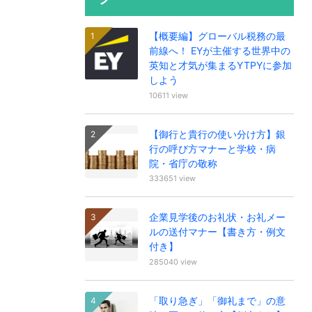
【概要編】グローバル税務の最
前線へ！ EYが主催する世界中の
英知と才気が集まるYTPYに参加
しよう
10611 view
【御行と貴行の使い分け方】銀
行の呼び方マナーと学校・病
院・省庁の敬称
333651 view
企業見学後のお礼状・お礼メー
ルの送付マナー【書き方・例文
付き】
285040 view
「取り急ぎ」「御礼まで」の意