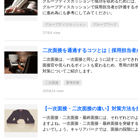
グループディスカッションで成功を収めるためには
グループディスカッションで採用担当者が評価する
に進め為にも参考にしてみてください。
グループディスカッション
グループワーク
31184 view
二次面接を通過するコツとは｜採用担当者
二次面接は、一次面接と同じように話すことができ
面接官や見られるポイントも変わるため、専用の対
対策についてご紹介します。
二次面接
選考対策
305824 view
【一次面接・二次面接の違い】対策方法を
一次面接・二次面接・最終面接には、それぞれどの
ますよね。一次面接・二次面接・最終面接を突破す
よいでしょう。キャリアパークでは、面接の段階に