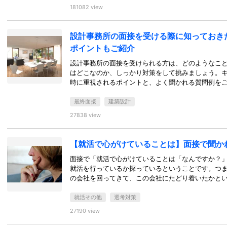
181082 view
設計事務所の面接を受ける際に知っておき
ポイントもご紹介
設計事務所の面接を受けられる方は、どのようなこ
はどこなのか、しっかり対策をして挑みましょう。
時に重視されるポイントと、よく聞かれる質問例を
最終面接
建築設計
27838 view
【就活で心がけていることは】面接で聞か
面接で「就活で心がけていることは「なんですか？
就活を行っているか探っているということです。つ
の会社を回ってきて、この会社にたどり着いたかと
就活その他
選考対策
27190 view