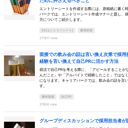
ために押さえるべきこと
エントリーシートを作成する際には、原稿紙に書く
パークでは、エントリーシート作成マナーと題し、
方についてご紹介します。
ES(エントリーシート)
選考対策
271817 view
面接での飲み会の話は言い換え次第で採用
経験を言い換えて自己PRに活かす方法
就活で自己PRを考える際に、「アピールすることが
んだこと」や「アルバイトで経験したこと」ではなく
になります。キャリアパークでは、飲み会の話を言
す。
最終面接
自己PR
37856 view
グループディスカッションで採用担当者が