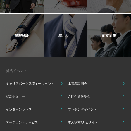
筆記試験
着こなし
面接対策
就活イベント
キャリアパーク就職エージェント
本選考説明会
就活セミナー
合同企業説明会
インターンシップ
マッチングイベント
エージェントサービス
求人検索/ナビサイト