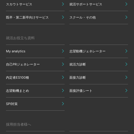
スカウトサービス
就活サポートサービス
既卒・第二新卒向けサービス
スクール・その他
就活お役立ち資料
My analytics
志望動機ジェネレーター
自己PRジェネレーター
就活力診断
内定者ES100種
面接力診断
志望動機まとめ
面接評価シート
SPI対策
採用担当者様へ