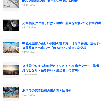
ECCの面接に受かるための対策と回答例
18566 view
児童相談所で働くには？就職に必要な資格2つと仕事内容
431171 view
職務経歴書の正しい資格の書き方｜【ミス多発】注意すべ
き履歴書との違いや「何もない」場合の対処法
74037 view
会社見学をする前に押さえておくべき就活マナー～準備・
身だしなみ・振る舞い・担当者への質問～
205089 view
あさひの志望動機の書き方と回答例
15777 view