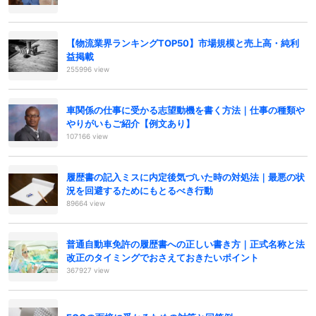
【物流業界ランキングTOP50】市場規模と売上高・純利
益掲載
255996 view
車関係の仕事に受かる志望動機を書く方法｜仕事の種類や
やりがいもご紹介【例文あり】
107166 view
履歴書の記入ミスに内定後気づいた時の対処法｜最悪の状
況を回避するためにもとるべき行動
89664 view
普通自動車免許の履歴書への正しい書き方｜正式名称と法
改正のタイミングでおさえておきたいポイント
367927 view