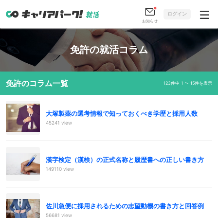
ログイン
お知らせ
免許の就活コラム
免許のコラム一覧
123件中 1 〜 15件を表示
大塚製薬の選考情報で知っておくべき学歴と採用人数
45241 view
漢字検定（漢検）の正式名称と履歴書への正しい書き方
149110 view
佐川急便に採用されるための志望動機の書き方と回答例
56681 view