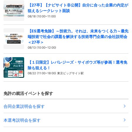
【27卒】【ナビサイト非公開】自分に合った企業の内定が
狙えるシークレット面談
08/18 (10:00~11:00)
【ES選考免除】～技術力。それは、未来をつくる力～最先
端技術で社会の課題を解決する技術専門企業の会社説明会
＜27卒＞
08/13 (10:00~12:00)
【１日限定】レバレジーズ・サイボウズ等が参画！選考免
除も狙える！
08/22 (11:00~18:00) 東京ビッグサイト駅
免許の就活イベントを探す
合同企業説明会を探す
本選考説明会を探す