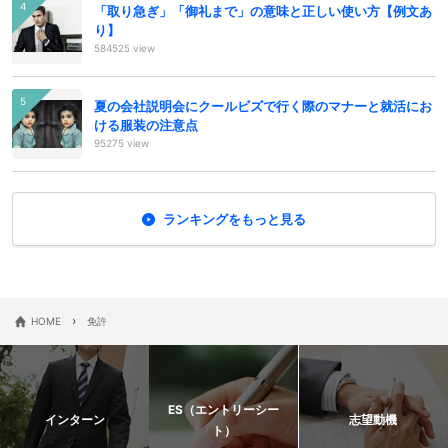
「取り急ぎ」「御礼まで」の意味と正しい使い方【例文あ
り】
584525 view
夏の会社説明会にクールビズで行く際のマナーと就活にお
ける服装の注意点
95275 view
ランキングをもっと見る
›
HOME
免許
ES（エントリーシー
インターン
志望動機
ト）