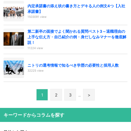
内定承諾書の添え状の書き方とデキる人の例文4つ【入社
承諾書】
1503091 view
第二新卒の面接でよく聞かれる質問ベスト3～退職理由の
上手な伝え方・自己紹介の例・身だしなみマナーを徹底解
説！
11224 view
ニトリの選考情報で知るべき学歴の必要性と採用人数
32225 view
1
2
3
..
>
キーワードからコラムを探す