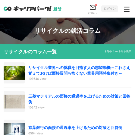
ログイン
お知らせ
リサイクルの就活コラム
リサイクルのコラム一覧
8件中 1 〜 8件を表示
リサイクル業界への就職を目指す人の志望動機～これさえ
覚えておけば面接質問も怖くない業界用語特集付き～
107646 view
三菱マテリアルの面接の通過率を上げるための対策と回答
例
10242 view
京葉銀行の面接の通過率を上げるための対策と回答例
6594 view