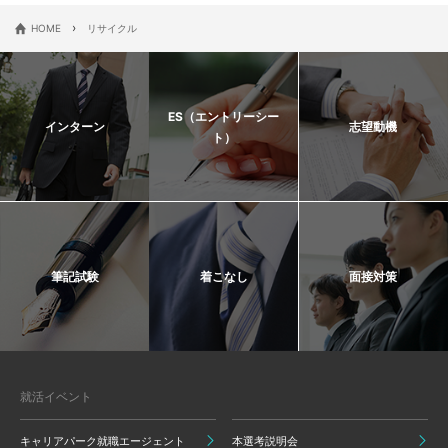
›
HOME
リサイクル
ES（エントリーシー
インターン
志望動機
ト）
筆記試験
着こなし
面接対策
就活イベント
キャリアパーク就職エージェント
本選考説明会