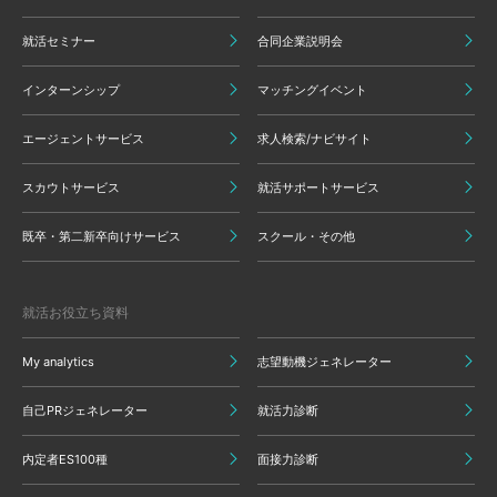
就活セミナー
合同企業説明会
インターンシップ
マッチングイベント
エージェントサービス
求人検索/ナビサイト
スカウトサービス
就活サポートサービス
既卒・第二新卒向けサービス
スクール・その他
就活お役立ち資料
My analytics
志望動機ジェネレーター
自己PRジェネレーター
就活力診断
内定者ES100種
面接力診断