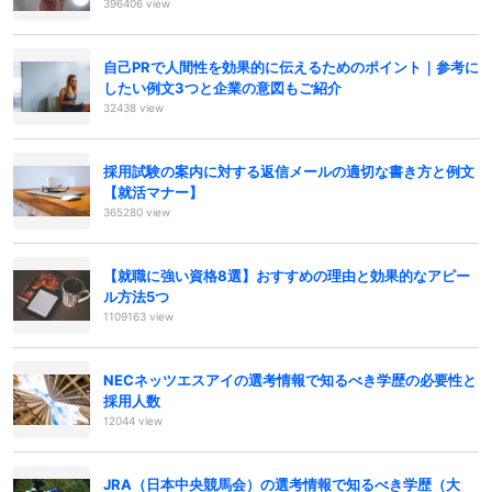
396406 view
自己PRで人間性を効果的に伝えるためのポイント｜参考に
したい例文3つと企業の意図もご紹介
32438 view
採用試験の案内に対する返信メールの適切な書き方と例文
【就活マナー】
365280 view
【就職に強い資格8選】おすすめの理由と効果的なアピー
ル方法5つ
1109163 view
NECネッツエスアイの選考情報で知るべき学歴の必要性と
採用人数
12044 view
JRA（日本中央競馬会）の選考情報で知るべき学歴（大