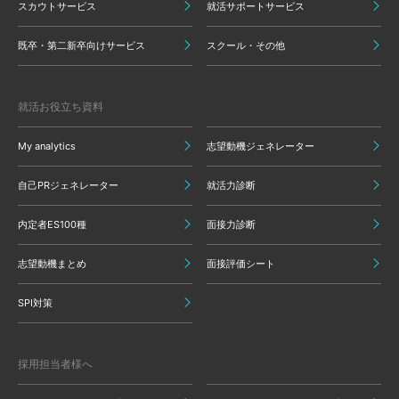
スカウトサービス
就活サポートサービス
既卒・第二新卒向けサービス
スクール・その他
就活お役立ち資料
My analytics
志望動機ジェネレーター
自己PRジェネレーター
就活力診断
内定者ES100種
面接力診断
志望動機まとめ
面接評価シート
SPI対策
採用担当者様へ