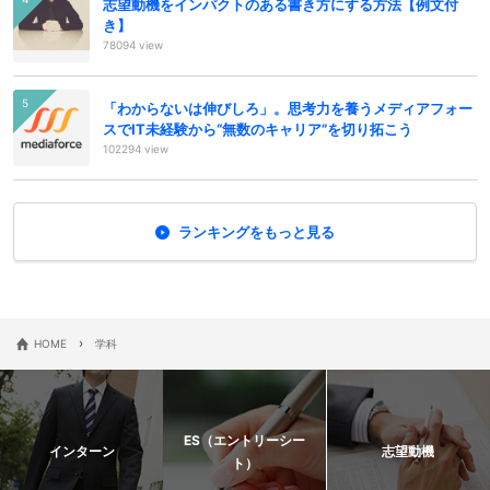
志望動機をインパクトのある書き方にする方法【例文付
き】
78094 view
「わからないは伸びしろ」。思考力を養うメディアフォー
スでIT未経験から“無数のキャリア”を切り拓こう
102294 view
ランキングをもっと見る
›
HOME
学科
ES（エントリーシー
インターン
志望動機
ト）