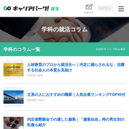
ログイン
お知らせ
学科の就活コラム
学科のコラム一覧
608件中 1 〜 15件を表示
人材教育のプロから就活生へ｜内定に踊らされるな、活躍
する社会人の本質を見抜け
13232 view
文系の人におすすめの職業｜人気企業ランキングTOP10付
561591 view
内定者懇親会での適した服装｜「服装自由」時の男女別の
私服も紹介