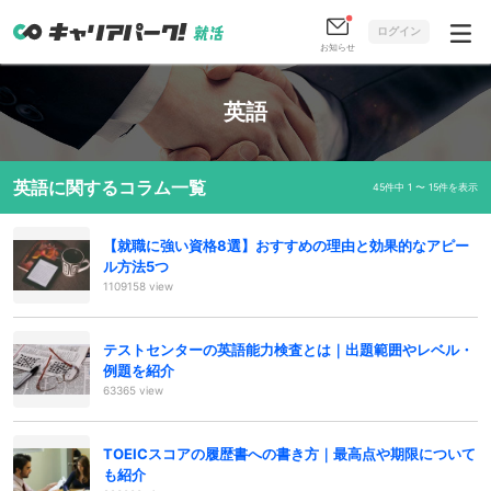
ログイン
お知らせ
英語
英語に関するコラム一覧
45件中 1 〜 15件を表示
【就職に強い資格8選】おすすめの理由と効果的なアピー
ル方法5つ
1109158 view
テストセンターの英語能力検査とは｜出題範囲やレベル・
例題を紹介
63365 view
TOEICスコアの履歴書への書き方｜最高点や期限について
も紹介