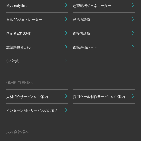
My analytics
志望動機ジェネレーター
自己PRジェネレーター
就活力診断
内定者ES100種
面接力診断
志望動機まとめ
面接評価シート
SPI対策
採用担当者様へ
人材紹介サービスのご案内
採用ツール制作サービスのご案内
インターン制作サービスのご案内
人材会社様へ