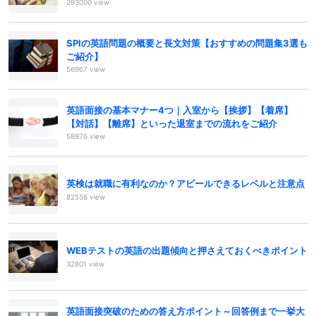
293000 view
SPIの英語問題の概要と長文対策【おすすめの問題集3選も
ご紹介】
56967 view
英語面接の基本マナー4つ｜入室から【挨拶】【着席】
【対話】【離席】といった退室までの流れをご紹介
58976 view
英検は就職に有利なのか？アピールできるレベルと注意点
82556 view
WEBテストの英語の出題傾向と押さえておくべきポイント
32801 view
英語面接突破のための答え方ポイント～回答例まで一挙大