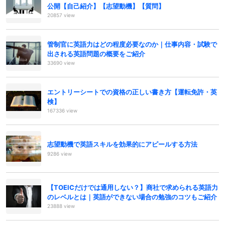
公開【自己紹介】【志望動機】【質問】
20857 view
管制官に英語力はどの程度必要なのか｜仕事内容・試験で
出される英語問題の概要をご紹介
33690 view
エントリーシートでの資格の正しい書き方【運転免許・英
検】
167336 view
志望動機で英語スキルを効果的にアピールする方法
9286 view
【TOEICだけでは通用しない？】商社で求められる英語力
のレベルとは｜英語ができない場合の勉強のコツもご紹介
23888 view