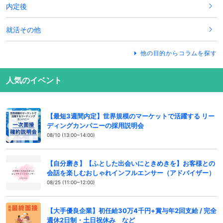
内定後
就活その他
他の目的からコラムを探す
人気のイベント
【最短3週間内定】世界規模のマーケットで活躍する リー
ディングカンパニーの採用説明会
08/10 (13:00~14:00)
【自分磨き】【ふとした出会いにときめきを】お客様との
会話を楽しむおしゃれインフルエンサー（アドバイザー）
08/25 (11:00~12:00)
【大手優良企業】初任給30万4千円+賞与年2回支給 / 完全
週休2日制・土日祝休み など