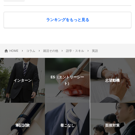
ランキングをもっと見る
›
›
›
›
HOME
コラム
就活その他
語学・スキル
英語
ES（エントリーシー
インターン
志望動機
ト）
筆記試験
着こなし
面接対策