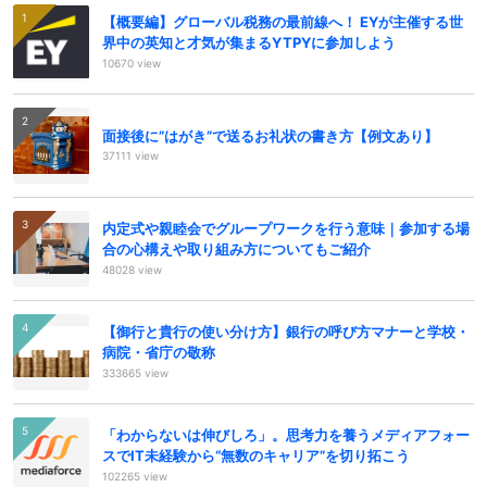
【概要編】グローバル税務の最前線へ！ EYが主催する世
界中の英知と才気が集まるYTPYに参加しよう
10670 view
面接後に”はがき”で送るお礼状の書き方【例文あり】
37111 view
内定式や親睦会でグループワークを行う意味｜参加する場
合の心構えや取り組み方についてもご紹介
48028 view
【御行と貴行の使い分け方】銀行の呼び方マナーと学校・
病院・省庁の敬称
333665 view
「わからないは伸びしろ」。思考力を養うメディアフォー
スでIT未経験から“無数のキャリア”を切り拓こう
102265 view