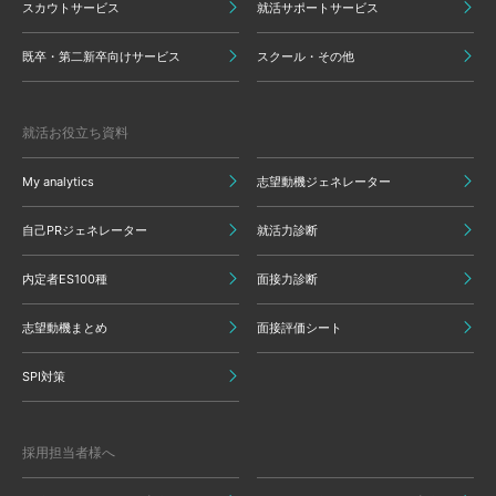
スカウトサービス
就活サポートサービス
既卒・第二新卒向けサービス
スクール・その他
就活お役立ち資料
My analytics
志望動機ジェネレーター
自己PRジェネレーター
就活力診断
内定者ES100種
面接力診断
志望動機まとめ
面接評価シート
SPI対策
採用担当者様へ