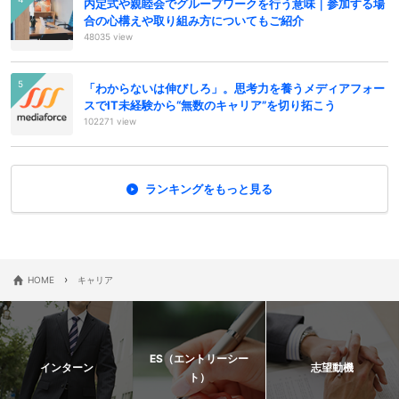
内定式や親睦会でグループワークを行う意味｜参加する場
合の心構えや取り組み方についてもご紹介
48035 view
「わからないは伸びしろ」。思考力を養うメディアフォー
スでIT未経験から“無数のキャリア”を切り拓こう
102271 view
ランキングをもっと見る
›
HOME
キャリア
ES（エントリーシー
インターン
志望動機
ト）