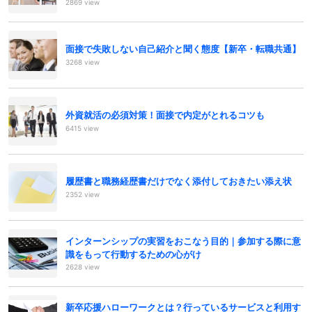
2869 view
面接で失敗しない自己紹介と聞く態度【新卒・転職共通】
3268 view
外資就活の必須対策！面接で内定がとれるコツも
6415 view
履歴書と職務経歴書だけでなく添付しておきたい添え状
2352 view
インターンシップの実習をおこなう目的｜参加する際に意
識をもって行動するための心がけ
2628 view
新卒応援ハローワークとは？行っているサービスと利用す