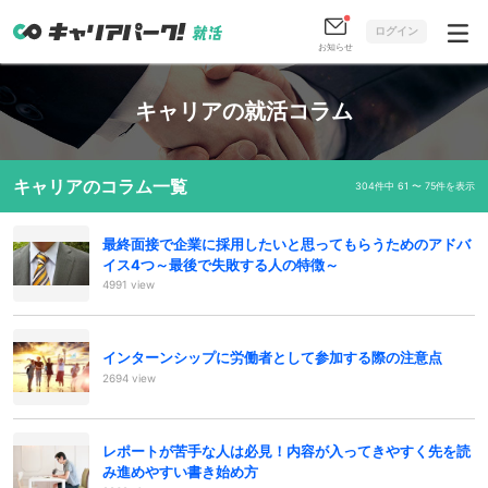
ログイン
お知らせ
キャリアの就活コラム
キャリアのコラム一覧
304件中 61 〜 75件を表示
最終面接で企業に採用したいと思ってもらうためのアドバ
イス4つ～最後で失敗する人の特徴～
4991 view
インターンシップに労働者として参加する際の注意点
2694 view
レポートが苦手な人は必見！内容が入ってきやすく先を読
み進めやすい書き始め方