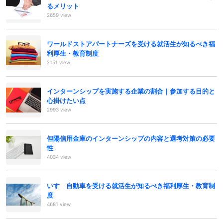
るメリット
2659 view
ワールドストアパートナーズを受ける就活生が知るべき福
利厚生・教育制度
2151 view
インターンシップを実施する企業の割合｜参加する目的と
心掛けたい点
2993 view
但陽信用金庫のインターンシップの内容と選考対策の必要
性
4034 view
いすゞ自動車を受ける就活生が知るべき福利厚生・教育制
度
4681 view