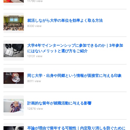
11790 view
就活しながら大学の単位を効率よく取る方法
8330 view
大学4年でインターンシップに参加できるのか｜3年参加
にはないメリットと選び方をご紹介
13131 view
同じ大学・出身や同郷という情報が面接官に与える印象
8011 view
計画的な留年が就職活動に与える影響
12876 view
卒論が理由で留年する可能性｜内定取り消しを防ぐために