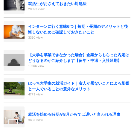
就活生がおさえておきたい対処法
20093 view
インターンに行く意味6つ｜短期・長期のデメリットと後
悔しないために確認しておきたいこと
3360 view
【大学を卒業できなかった場合】企業からもらった内定は
どうなるのかご紹介します【留年・中退・入社延期】
10266 view
ぼっち大学生の就活ガイド｜友人が居ないことによる影響
と一人でいることの意外なメリット
4779 view
就活を始める時期が8月からでは遅いと言われる理由
3667 view