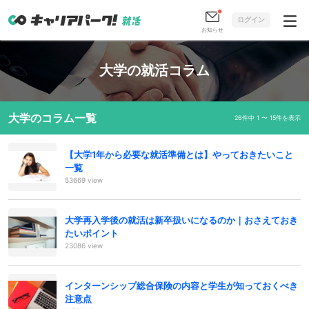
ログイン
お知らせ
大学の就活コラム
大学のコラム一覧
26件中 1 〜 15件を表示
【大学1年から必要な就活準備とは】やっておきたいこと
一覧
53669 view
大学再入学後の就活は新卒扱いになるのか｜おさえておき
たいポイント
23086 view
インターンシップ総合保険の内容と学生が知っておくべき
注意点