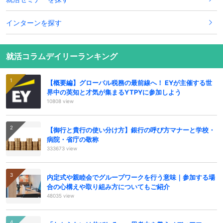
インターンを探す
就活コラムデイリーランキング
【概要編】グローバル税務の最前線へ！ EYが主催する世
界中の英知と才気が集まるYTPYに参加しよう
10808 view
【御行と貴行の使い分け方】銀行の呼び方マナーと学校・
病院・省庁の敬称
333673 view
内定式や親睦会でグループワークを行う意味｜参加する場
合の心構えや取り組み方についてもご紹介
48035 view