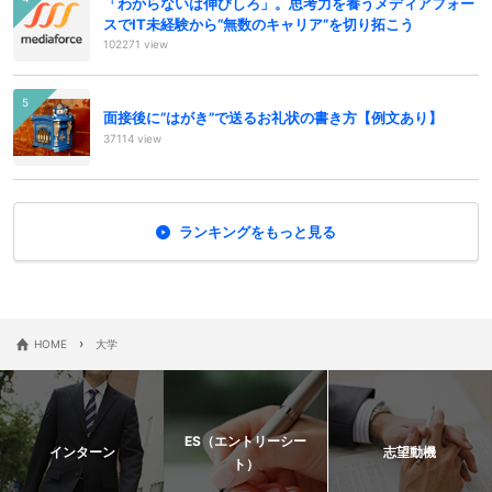
「わからないは伸びしろ」。思考力を養うメディアフォー
スでIT未経験から“無数のキャリア”を切り拓こう
102271 view
面接後に”はがき”で送るお礼状の書き方【例文あり】
37114 view
ランキングをもっと見る
›
HOME
大学
ES（エントリーシー
インターン
志望動機
ト）