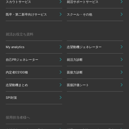
スカウトサービス
就活サポートサービス
既卒・第二新卒向けサービス
スクール・その他
就活お役立ち資料
My analytics
志望動機ジェネレーター
自己PRジェネレーター
就活力診断
内定者ES100種
面接力診断
志望動機まとめ
面接評価シート
SPI対策
採用担当者様へ