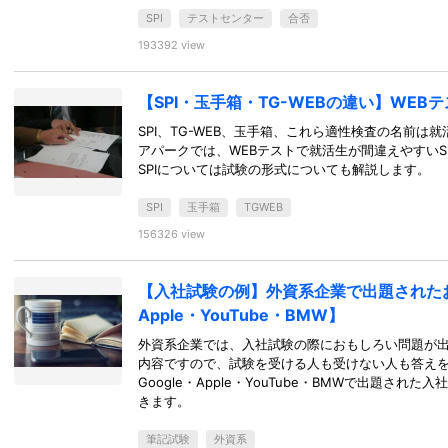
SPI
テストセンター
合否
193392 view
【SPI・玉手箱・TG-WEBの違い】WEB
SPI、TG-WEB、玉手箱、これら適性検査の名前
アパークでは、WEBテストで就活生が間違えやすいSP
SPIについては試験の形式についても解説します。
SPI
玉手箱
TGWEB
156326 view
【入社試験の例】外資系企業で出題されたおもし
Apple・YouTube・BMW】
外資系企業では、入社試験の際におもしろい問題が
内容ですので、試験を受ける人も受けない人も答えを考
Google・Apple・YouTube・BMWで出題さ
きます。
筆記試験
外資系