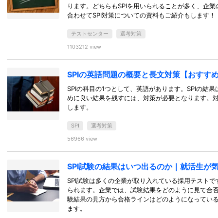
ります。どちらもSPIを用いられることが多く、企
合わせてSPI対策についての資料もご紹介もします！
テストセンター
選考対策
1103212 view
SPIの英語問題の概要と長文対策【おすす
SPIの科目の1つとして、英語があります。SPIの
めに良い結果を残すには、対策が必要となります。
します。
SPI
選考対策
56966 view
SPI試験の結果はいつ出るのか｜就活生が
SPI試験は多くの企業が取り入れている採用テスト
られます。企業では、試験結果をどのように見て合
験結果の見方から合格ラインはどのようになってい
ます。