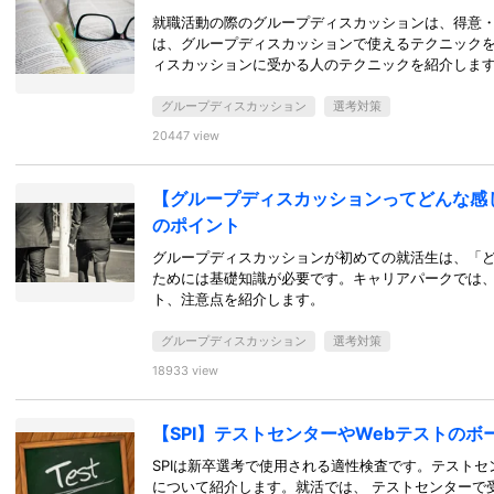
就職活動の際のグループディスカッションは、得意
は、グループディスカッションで使えるテクニック
ィスカッションに受かる人のテクニックを紹介しま
グループディスカッション
選考対策
20447 view
【グループディスカッションってどんな感
のポイント
グループディスカッションが初めての就活生は、「
ためには基礎知識が必要です。キャリアパークでは
ト、注意点を紹介します。
グループディスカッション
選考対策
18933 view
【SPI】テストセンターやWebテストの
SPIは新卒選考で使用される適性検査です。テストセ
について紹介します。就活では、 テストセンターで