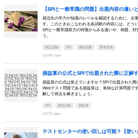
【SPIと一般常識の問題】出題内容の違い
就活生の学力や知識のレベルを確認するために、企業
す。このときおこなわれる各試験の内容には、どう
SPIと一般常識双方の特徴からみる違いや、例題、
う。
筆記試験
SPI
適性試験
選考対策
121741 view
損益算の公式とSPIで出題された際に正解
損益算の公式は覚えていますか？SPIで出題された際
Webテスト問題である損益算は、単純な計算問題で
解して得点を稼ぎましょう。
SPI
適性試験
損益算
31277 view
テストセンターの使い回しは可能？【使い