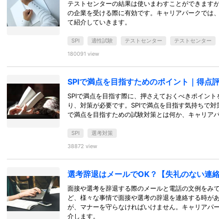
テストセンターの結果は使いまわすことができます
の企業を受ける際に有効です。キャリアパークでは
て紹介していきます。
SPI
適性試験
テストセンター
テストセンター
180091 view
SPIで満点を目指すためのポイント｜得点
SPIで満点を目指す際に、押さえておくべきポイント
り、対策が必要です。SPIで満点を目指す気持ちで対
で満点を目指すための試験対策とは何か、キャリア
SPI
選考対策
38872 view
選考辞退はメールでOK？【失礼のない連
面接や選考を辞退する際のメールと電話の文例をみ
ど、様々な事情で面接や選考の辞退を連絡する時が
が、マナーを守らなければいけません。キャリアパ
介します。