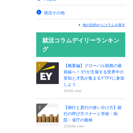
就活その他
他の目的からコラムを探す
就活コラムデイリーランキン
グ
【概要編】グローバル税務の最
前線へ！ EYが主催する世界中の
英知と才気が集まるYTPYに参加
しよう
10338 view
【御行と貴行の使い分け方】銀
行の呼び方マナーと学校・病
院・省庁の敬称
333585 view