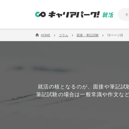
›
›
›
HOME
コラム
面接・筆記試験
12ページ目
就活の核となるのが、面接や筆記試
筆記試験の場合は一般常識や作文な