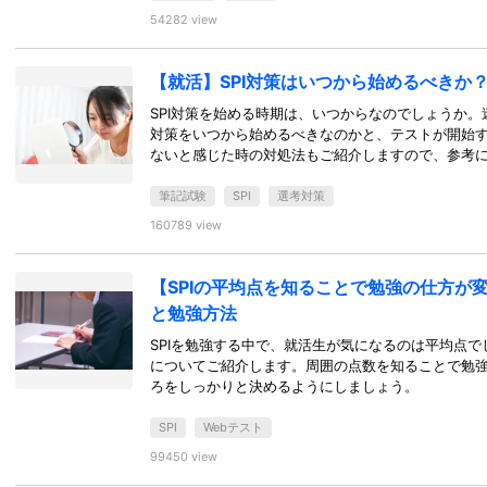
54282 view
【就活】SPI対策はいつから始めるべきか
SPI対策を始める時期は、いつからなのでしょうか。
対策をいつから始めるべきなのかと、テストが開始す
ないと感じた時の対処法もご紹介しますので、参考
筆記試験
SPI
選考対策
160789 view
【SPIの平均点を知ることで勉強の仕方が
と勉強方法
SPIを勉強する中で、就活生が気になるのは平均点で
についてご紹介します。周囲の点数を知ることで勉
ろをしっかりと決めるようにしましょう。
SPI
Webテスト
99450 view