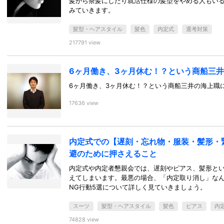
髪から茶髪にしたり就活仕様の髪型をやめる人もい
みていきます。
髪型・ヘアスタイル
髪色
内定式
選考対策
217791 view
6ヶ月働き、3ヶ月休む！？という商船三
6ヶ月働き、3ヶ月休む！？という商船三井の海上職
17636 view
内定式での【遅刻・忘れ物・服装・髪形・
避のために押さえること
内定式や内定者懇親会では、遅刻やピアス、髪形と
えてしまいます。最悪の場合、「内定取り消し」な
NG行動5選について詳しく見ていきましょう。
スーツ
髪型・ヘアスタイル
髪色
ピアス
内
74828 view