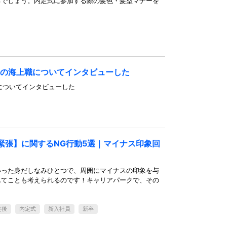
るでしょう。内定式に参加する際の髪色・髪型マナーを
井の海上職についてインタビューした
についてインタビューした
緊張】に関するNG行動5選｜マイナス印象回
いった身だしなみひとつで、周囲にマイナスの印象を与
んてことも考えられるのです！キャリアパークで、その
定後
内定式
新入社員
新卒