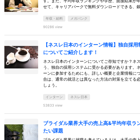
す。また、平均年収ランキングや学歴、面接結果が
せて、キャリアパークで無料ダウンロードできる、
年収・給料
メガバンク
90286 view
【ネスレ日本のインターン情報】独自採用
についてご紹介します！
ネスレ日本のインターンについてご存知ですか？ネ
う、独自の採用システムに受かる必要があります。
ーンに参加するためにも、詳しい概要と企業情報に
合は、通常の就活とは異なった方法の対策を立てる
しょう。
インターン
ネスレ日本
53833 view
ブライダル業界大手の売上高&平均年収ラ
たい課題
ブライダル業界に就職を考えている人は、大手の売