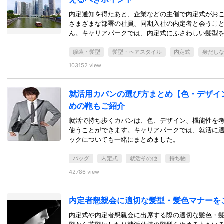
内定通知を得たあと、企業などの主催で内定式がお
さまざまな部署の社員、同期入社の内定者と会うこ
ん。キャリアパークでは、内定式にふさわしい髪型
服装・髪型
髪型・ヘアスタイル
内定式
身だし
103152 view
就活用カバンの選び方まとめ【色・デザイ
めの鞄もご紹介
就活で持ち歩くカバンは、色、デザイン、機能性を
使うことができます。キャリアパークでは、就活に
ックについても一緒にまとめました。
バッグ
内定式
就活その他
持ち物
42786 view
内定者懇親会に適切な髪型・髪色マナーを
内定式や内定者懇親会に出席する際の適切な髪色・