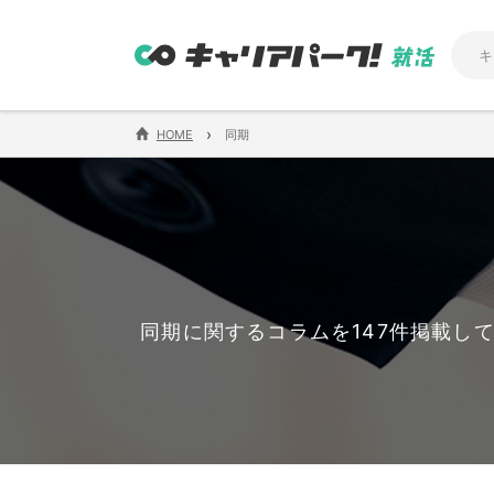
›
HOME
同期
同期に関するコラムを147件掲載し