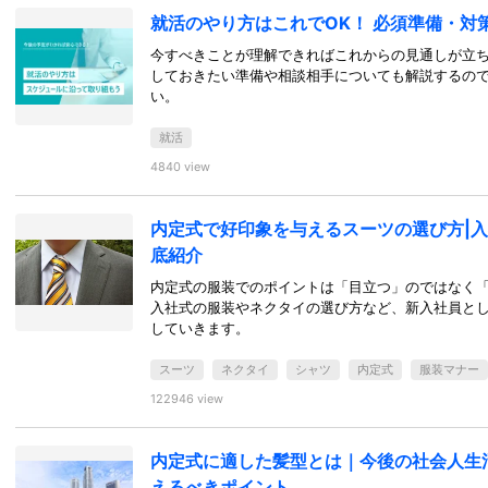
就活のやり方はこれでOK！ 必須準備・対
今すべきことが理解できればこれからの見通しが立
しておきたい準備や相談相手についても解説するの
い。
就活
4840 view
内定式で好印象を与えるスーツの選び方|
底紹介
内定式の服装でのポイントは「目立つ」のではなく
入社式の服装やネクタイの選び方など、新入社員と
していきます。
スーツ
ネクタイ
シャツ
内定式
服装マナー
122946 view
内定式に適した髪型とは｜今後の社会人生
えるべきポイント