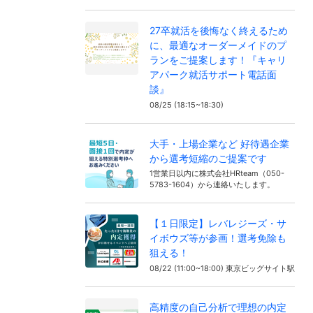
27卒就活を後悔なく終えるため
に、最適なオーダーメイドのプ
ランをご提案します！『キャリ
アパーク就活サポート電話面
談』
08/25 (18:15~18:30)
大手・上場企業など 好待遇企業
から選考短縮のご提案です
1営業日以内に株式会社HRteam（050-
5783-1604）から連絡いたします。
【１日限定】レバレジーズ・サ
イボウズ等が参画！選考免除も
狙える！
08/22 (11:00~18:00) 東京ビッグサイト駅
高精度の自己分析で理想の内定