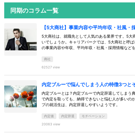
同期のコラム一覧
【5大商社】事業内容や平均年収・社風・
5大商社は、就職先として人気のある業界です。5大
いでしょうか。キャリアパークでは、5大商社と呼ば
の事業内容や年収、平均年収・社風・採用情報など
商社
62527 view
内定ブルーで悩んでしまう人の特徴3つと
内定ブルーとは？内定ブルーで内定辞退してしまう典
で内定を取っても、納得できないと悩む人が多いの
プの就活生は、内定辞退しやすいようです。
内定後
内定辞退
モチベーション
20063 view