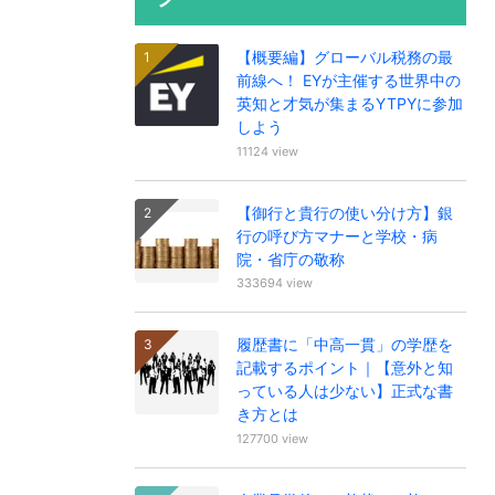
【概要編】グローバル税務の最
前線へ！ EYが主催する世界中の
英知と才気が集まるYTPYに参加
しよう
11124 view
【御行と貴行の使い分け方】銀
行の呼び方マナーと学校・病
院・省庁の敬称
333694 view
履歴書に「中高一貫」の学歴を
記載するポイント｜【意外と知
っている人は少ない】正式な書
き方とは
127700 view