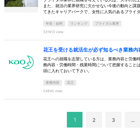
また、就活の業界研究に欠かせない今後の動向と課
てきたキャリアパークで、女性に人気のあるブライ
年収・給料
ランキング
ブライダル業界
331913 view
花王を受ける就活生が必ず知るべき業務内
花王への就職を志望している方は、業務内容と労働
務内容・労働時間・残業時間について把握すること
頭に入れておいて下さい。
業務内容
花王
24945 view
1
2
3
...