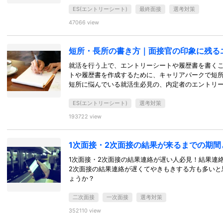
ES(エントリーシート)
最終面接
選考対策
47066 view
短所・長所の書き方｜面接官の印象に残る
就活を行う上で、エントリーシートや履歴書を書く
トや履歴書を作成するために、キャリアパークで短
短所に悩んでいる就活生必見の、内定者のエントリ
ES(エントリーシート)
選考対策
193722 view
1次面接・2次面接の結果が来るまでの期間
1次面接・2次面接の結果連絡が遅い人必見！結果連
2次面接の結果連絡が遅くてやきもきする方も多いと
ょうか？
二次面接
一次面接
選考対策
352110 view