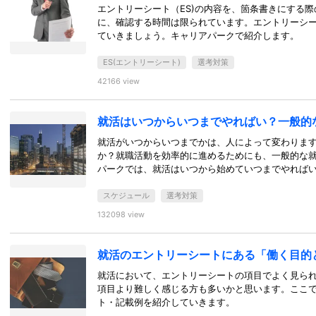
エントリーシート（ES)の内容を、箇条書きにする
に、確認する時間は限られています。エントリーシ
ていきましょう。キャリアパークで紹介します。
ES(エントリーシート)
選考対策
42166 view
就活はいつからいつまでやればい？一般的
就活がいつからいつまでかは、人によって変わりま
か？就職活動を効率的に進めるためにも、一般的な
パークでは、就活はいつから始めていつまでやれば
スケジュール
選考対策
132098 view
就活のエントリーシートにある「働く目的
就活において、エントリーシートの項目でよく見ら
項目より難しく感じる方も多いかと思います。ここ
ト・記載例を紹介していきます。