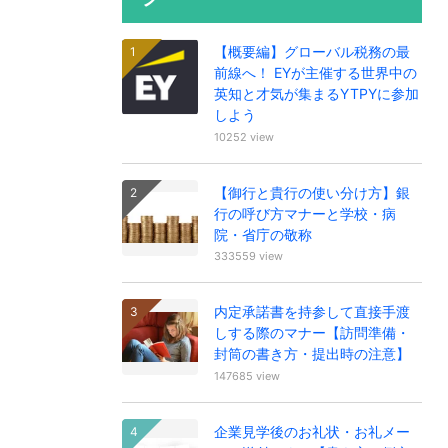
【概要編】グローバル税務の最
前線へ！ EYが主催する世界中の
英知と才気が集まるYTPYに参加
しよう
10252 view
【御行と貴行の使い分け方】銀
行の呼び方マナーと学校・病
院・省庁の敬称
333559 view
内定承諾書を持参して直接手渡
しする際のマナー【訪問準備・
封筒の書き方・提出時の注意】
147685 view
企業見学後のお礼状・お礼メー