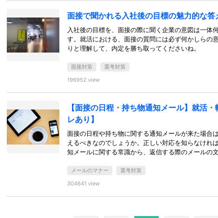
面接で聞かれる入社後の目標の魅力的な答
入社後の目標を、面接の際に聞く企業の意図は一体
す。就活における、面接の質問には必ず何かしらの
りと理解して、内定を勝ち取ってくださいね。
面接対策
選考対策
196952 view
【面接の日程・持ち物通知メール】就活・
レあり】
面接の日程や持ち物に関する通知メールが来た場合
えるべきなのでしょうか。正しい対応を知らなけれ
知メールに関する常識から、返信する際のメールの
メールのマナー
選考対策
304641 view