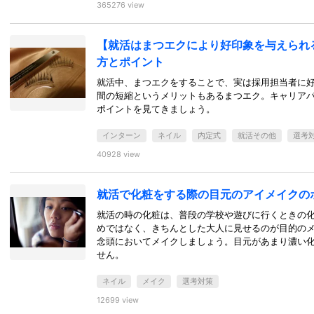
365276 view
【就活はまつエクにより好印象を与えられ
方とポイント
就活中、まつエクをすることで、実は採用担当者に
間の短縮というメリットもあるまつエク。キャリア
ポイントを見てきましょう。
インターン
ネイル
内定式
就活その他
選考
40928 view
就活で化粧をする際の目元のアイメイクの
就活の時の化粧は、普段の学校や遊びに行くときの
めではなく、きちんとした大人に見せるのが目的の
念頭においてメイクしましょう。目元があまり濃い
せん。
ネイル
メイク
選考対策
12699 view