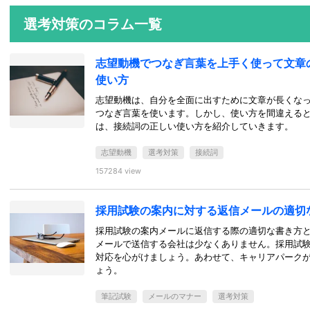
選考対策のコラム一覧
志望動機でつなぎ言葉を上手く使って文章
使い方
志望動機は、自分を全面に出すために文章が長くな
つなぎ言葉を使います。しかし、使い方を間違える
は、接続詞の正しい使い方を紹介していきます。
志望動機
選考対策
接続詞
157284 view
採用試験の案内に対する返信メールの適切
採用試験の案内メールに返信する際の適切な書き方
メールで送信する会社は少なくありません。採用試
対応を心がけましょう。あわせて、キャリアパーク
ょう。
筆記試験
メールのマナー
選考対策