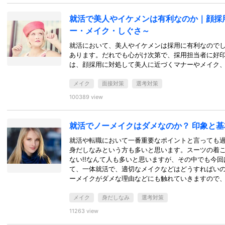
就活で美人やイケメンは有利なのか｜顔採
ー・メイク・しぐさ～
就活において、美人やイケメンは採用に有利なので
あります。だれでも心がけ次第で、採用担当者に好
は、顔採用に対処して美人に近づくマナーやメイク
メイク
面接対策
選考対策
100389 view
就活でノーメイクはダメなのか？ 印象と
就活や転職において一番重要なポイントと言っても
身だしなみという方も多いと思います。スーツの着
ない!!なんて人も多いと思いますが、その中でも今
て、一体就活で、適切なメイクなどはどうすればいの
ーメイクがダメな理由などにも触れていきますので
メイク
身だしなみ
選考対策
11263 view