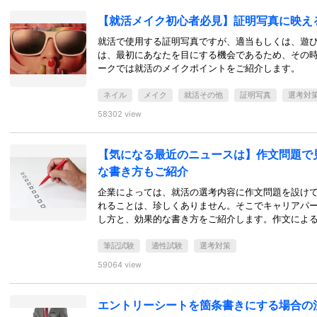
【就活メイク初心者必見】証明写真に映え
就活で使用する証明写真ですが、適当もしくは、遊
は、最初にあなたを目にする機会であるため、その
ークでは就活のメイクポイントをご紹介します。
ネイル
メイク
就活その他
証明写真
選考対
58302 view
【気になる最近のニュースは】作文問題で
な書き方もご紹介
企業によっては、就活の選考内容に作文問題を設け
れることは、珍しくありません。そこでキャリアパ
し方と、効果的な書き方をご紹介します。作文によ
筆記試験
適性試験
選考対策
59064 view
エントリーシートを箇条書きにする場合の