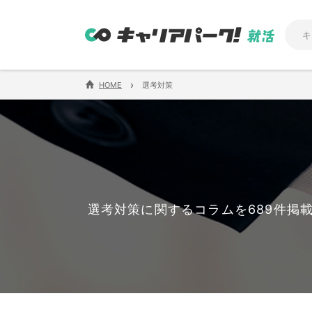
›
HOME
選考対策
選考対策に関するコラムを689件掲