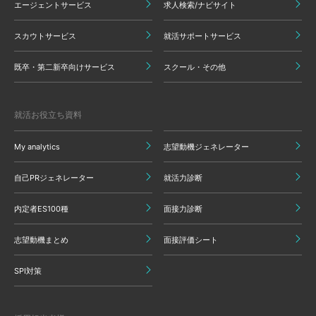
エージェントサービス
求人検索/ナビサイト
スカウトサービス
就活サポートサービス
既卒・第二新卒向けサービス
スクール・その他
就活お役立ち資料
My analytics
志望動機ジェネレーター
自己PRジェネレーター
就活力診断
内定者ES100種
面接力診断
志望動機まとめ
面接評価シート
SPI対策