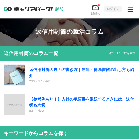
ログイン
お知らせ
返信用封筒の就活コラム
返信用封筒のコラム一覧
2件中 1 〜 2件を表示
返信用封筒の裏面の書き方｜速達・簡易書留の出し方も紹
介
2335017 view
【参考例あり！】入社の承諾書を返送するときには、送付
状も大切
8314 view
キーワードからコラムを探す