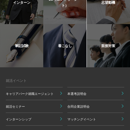
インターン
志望動機
ト）
筆記試験
着こなし
面接対策
就活イベント
キャリアパーク就職エージェント
本選考説明会
就活セミナー
合同企業説明会
インターンシップ
マッチングイベント